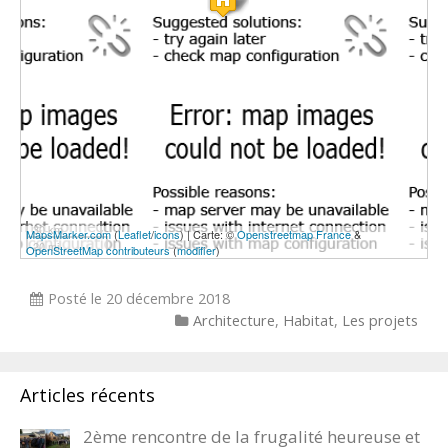
30 km
MapsMarker.com
(
Leaflet
/
icons
) | Carte: ©
Openstreetmap France
&
20 mi
OpenStreetMap contributeurs
(
modifier
)
Posté le
20 décembre 2018
Categories
Architecture
,
Habitat
,
Les projets
Articles récents
2ème rencontre de la frugalité heureuse et