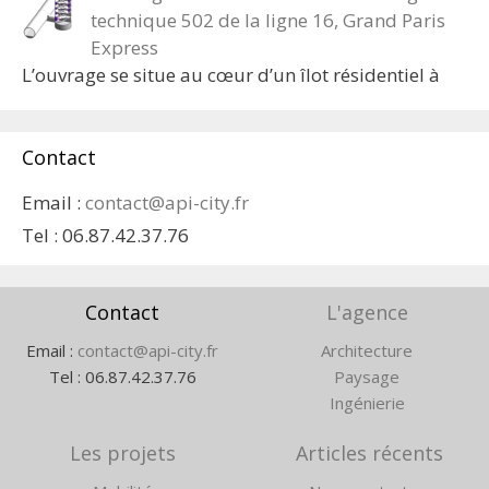
technique 502 de la ligne 16, Grand Paris
Express
L’ouvrage se situe au cœur d’un îlot résidentiel à
Contact
Email :
contact@api-city.fr
Tel :
06.87.42.37.76
Contact
L'agence
Email :
contact@api-city.fr
Architecture
Tel :
06.87.42.37.76
Paysage
Ingénierie
Les projets
Articles récents