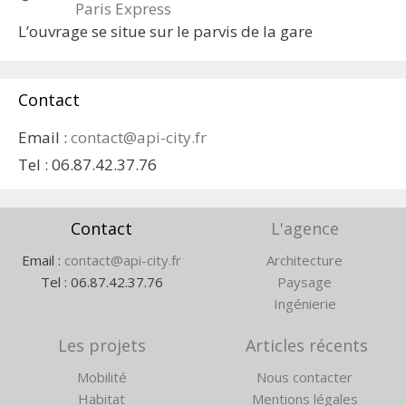
Paris Express
L’ouvrage se situe sur le parvis de la gare
Contact
Email :
contact@api-city.fr
Tel :
06.87.42.37.76
Contact
L'agence
Email :
contact@api-city.fr
Architecture
Tel :
06.87.42.37.76
Paysage
Ingénierie
Les projets
Articles récents
Mobilité
Nous contacter
Habitat
Mentions légales