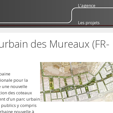
L'agence
Les projets
urbain des Mureaux (FR-
rbaine
ionale pour la
e une nouvelle
tion des coteaux
ent d’un parc urbain
s publics y compris
rbaine nouvelle à