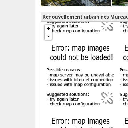
Renouvellement urbain des Mureaux
chargement de la carte - veuillez patienter...
+
-